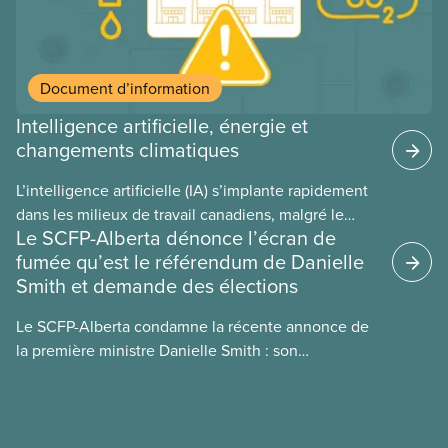
Document d’information
Intelligence artificielle, énergie et
changements climatiques
L’intelligence artificielle (IA) s’implante rapidement
dans les milieux de travail canadiens, malgré le
Le SCFP-Alberta dénonce l’écran de
manque de lois et de règlements pour l’encadrer et
fumée qu’est le référendum de Danielle
de tests menés en amont. Le présent document
Smith et demande des élections
d’information porte sur la consommation
énergétique de l’IA, ses conséquences
Le SCFP-Alberta condamne la récente annonce de
environnementales, le rôle du secteur privé dans
la première ministre Danielle Smith : son
l’intensification de ces conséquences et les
référendum anti-immigration pourrait rendre
mesures à adopter pour les prévenir.
l’exercice du vote plus difficile pour
les Albertain(e)s.