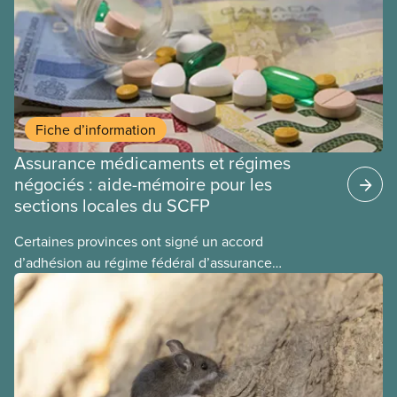
régime pourrait avoir sur leurs avantages
sociaux actuels.
Fiche d’information
Assurance médicaments et régimes
négociés : aide-mémoire pour les
sections locales du SCFP
Certaines provinces ont signé un accord
d’adhésion au régime fédéral d’assurance
médicaments. Les sections locales du SCFP dans
ces provinces s’interrogent sur l’incidence que ce
régime pourrait avoir sur leurs avantages
sociaux actuels.