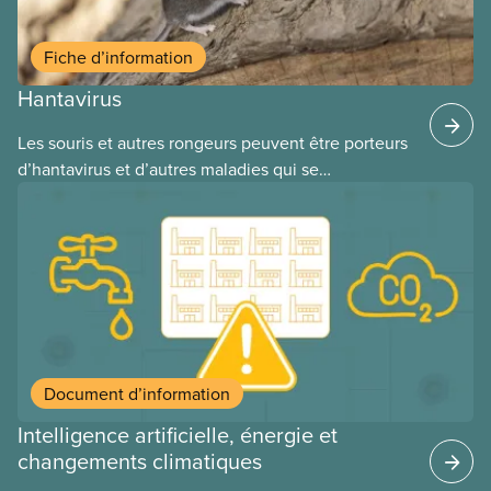
Fiche d’information
Hantavirus
Les souris et autres rongeurs peuvent être porteurs
d’hantavirus et d’autres maladies qui se
transmettent par l’intermédiaire de leurs excrétions
(urine, déjections, salive) ou par morsure. Les
travailleuses et travailleurs qui nettoient ou
utilisent des endroits fréquentés par les rongeurs
sont donc à risque d’exposition. La contamination
se fait généralement par inhalation de poussières
ou d’aérosols contaminés.
Document d’information
Intelligence artificielle, énergie et
changements climatiques