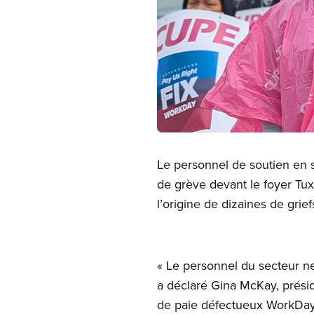
Open image in modal
Le personnel de soutien en s
de grève devant le foyer Tux
l’origine de dizaines de grief
« Le personnel du secteur ne
a déclaré Gina McKay, prés
de paie défectueux WorkDa