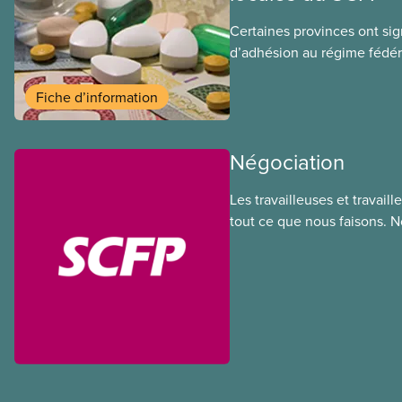
Certaines provinces ont si
d’adhésion au régime fédér
médicaments. Les sections
ces provinces s’interrogent
Fiche d’information
ce régime pourrait avoir su
sociaux actuels.
Négociation
Les travailleuses et travail
tout ce que nous faisons. 
de nos membres à la table 
déployons les efforts néces
des ententes équitables. No
meilleurs salaires, des condi
sécuritaires et du respect
partout au pays et dans tous