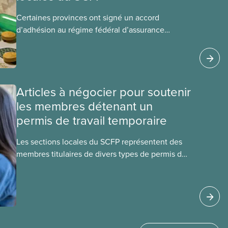
Certaines provinces ont signé un accord
d’adhésion au régime fédéral d’assurance
médicaments. Les sections locales du SCFP dans
ces provinces s’interrogent sur l’incidence que
ce régime pourrait avoir sur leurs avantages
sociaux actuels.
Articles à négocier pour soutenir
les membres détenant un
permis de travail temporaire
Les sections locales du SCFP représentent des
membres titulaires de divers types de permis de
travail temporaires, incluant les permis pour
travailleuses et travailleurs étrangers
temporaires, les permis d’études et les permis de
travail postdiplôme.