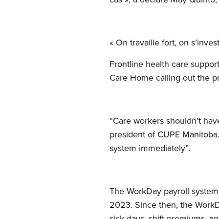
« On travaille fort, on s’inve
Frontline health care suppor
Care Home calling out the pr
“Care workers shouldn’t have
president of CUPE Manitoba. 
system immediately”.
The WorkDay payroll system 
2023. Since then, the WorkDa
sick days, shift premiums, and