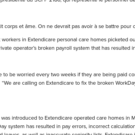
stit corps et âme. On ne devrait pas avoir à se battre pour 
t workers in Extendicare personal care homes picketed ou
ivate operator’s broken payroll system that has resulted i
 to be worried every two weeks if they are being paid cor
“We are calling on Extendicare to fix the broken WorkDay
was introduced to Extendicare operated care homes in Ma
y system has resulted in pay errors, incorrect calculation
 leaves, as well as inaccurate seniority lists. Extendicare is