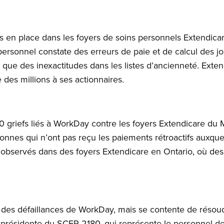
s en place dans les foyers de soins personnels Extendica
ersonnel constate des erreurs de paie et de calcul des j
i que des inexactitudes dans les listes d’ancienneté. Exte
e des millions à ses actionnaires.
griefs liés à WorkDay contre les foyers Extendicare du M
nnes qui n’ont pas reçu les paiements rétroactifs auxquels
 observés dans des foyers Extendicare en Ontario, où des
t des défaillances de WorkDay, mais se contente de résou
 présidente du SCFP 2180, qui représente le personnel de