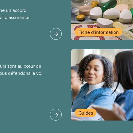
gné un accord
al d’assurance
 locales du SCFP dans
 sur l’incidence que
Fiche d’information
r leurs avantages
leurs sont au cœur de
Nous défendons la voix
de négociation et
saires pour obtenir
tre objectif : de
tions de travail plus
 pour nos membres
Guides
 les secteurs.