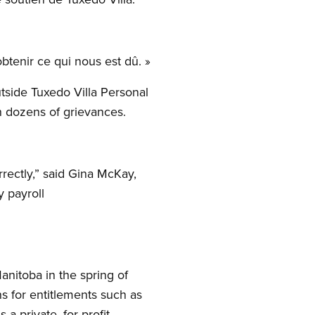
obtenir ce qui nous est dû. »
tside Tuxedo Villa Personal
n dozens of grievances.
rectly,” said Gina McKay,
 payroll
nitoba in the spring of
s for entitlements such as
 a private, for-profit