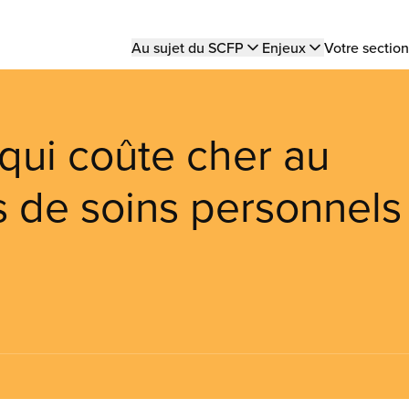
Main
Au sujet du SCFP
Enjeux
Votre section
navigation
qui coûte cher au
s de soins personnels