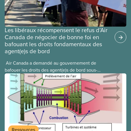
Les libéraux récompensent le refus d’Air
Canada de négocier de bonne foi en
bafouant les droits fondamentaux des
agent(e)s de bord
​ Air Canada a demandé au gouvernement de
bafouer les droits des agent(e)s de bord sous-
payé(e)s d’Air Canada protégés par la Charte. La
ministre de l’Emploi, Patty Hajdu, n’a attendu que
quelques heures pour accéder à cette demande de
l’entreprise. Le gouvernement libéral a invoqué
l’article 107 du Code canadien du travail pour
freiner la grève des agent(e)s de bord d’Air Canada,
qui luttaient pour mettre fin au travail non payé et
aux salaires de misère.
Ressources