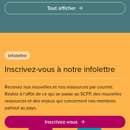
veille à la sécurité des passagères et passagers en
Tout afficher
vol et au sol, chaque jour et aux quatre coins du
monde. C’est aussi l’occasion de célébrer les
progrès réalisés en tant que syndicat pour rendre
nos emplois plus sécuritaires et améliorer la qualité
de vie de nos membres.
Infolettre
Inscrivez-vous à notre infolettre
Recevez nos nouvelles et nos ressources par courriel.
Restez à l’affût de ce qui se passe au SCFP, des nouvelles
ressources et des enjeux qui concernent nos membres
partout au pays.
Inscrivez-vous