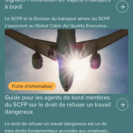
à bord
Le SCFP et la Division du transport aérien du SCFP
s’associent au Global Cabin Air Quality Executive
(GCAQE), le cadre mondial de la qualité de l’air
dans les cabines, pour permettre à leurs membres
d’utiliser le Global Cabin Air Reporting System
(GCARS), le système mondial de déclaration
d’incidents liés à la qualité de l’air dans les cabines.
Fiche d’information
Guide pour les agents de bord membres
du SCFP sur le droit de refuser un travail
dangereux
Le droit de refuser un travail dangereux est un de
trois droits fondamentaux accordés aux employés