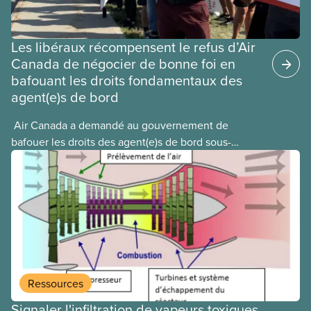
Les libéraux récompensent le refus d’Air
Canada de négocier de bonne foi en
bafouant les droits fondamentaux des
agent(e)s de bord
​ Air Canada a demandé au gouvernement de
bafouer les droits des agent(e)s de bord sous-
payé(e)s d’Air Canada protégés par la Charte. La
ministre de l’Emploi, Patty Hajdu, n’a attendu que
quelques heures pour accéder à cette demande de
l’entreprise. Le gouvernement libéral a invoqué
l’article 107 du Code canadien du travail pour
freiner la grève des agent(e)s de bord d’Air Canada,
qui luttaient pour mettre fin au travail non payé et
aux salaires de misère.
Ressources
Signaler l'infiltration de vapeurs toxiques