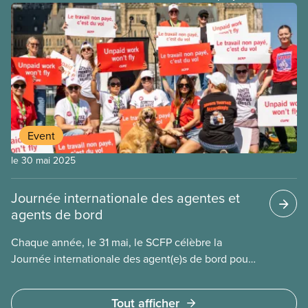
assujettis à la réglementation fédérale
et, légalement
Event
le 30 mai 2025
Journée internationale des agentes et
agents de bord
Chaque année, le 31 mai, le SCFP célèbre la
Journée internationale des agent(e)s de bord pour
souligner le travail du personnel de cabine qui
veille à la sécurité des passagères et passagers en
Tout afficher
vol et au sol, chaque jour et aux quatre coins du