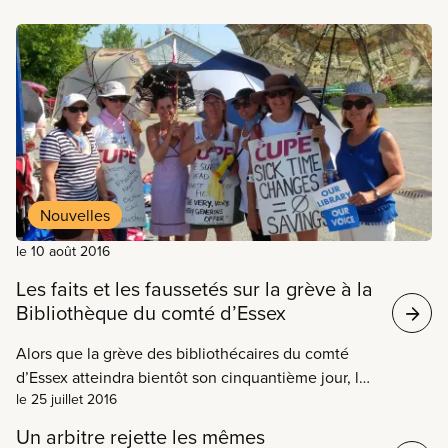
participeront au congrès annuel de l’Association
des municipalités de l’Ontario (AMO), à Windsor,
d’invit
Nouvelles
le 10 août 2016
Les faits et les faussetés sur la grève à la
Bibliothèque du comté d’Essex
Alors que la grève des bibliothécaires du comté
Nouvelles
d’Essex atteindra bientôt son cinquantième jour, la
le 25 juillet 2016
direction et le conseil de bibliothèque cherchent
toujours à imposer aux grévistes leurs modifications
Un arbitre rejette les mêmes