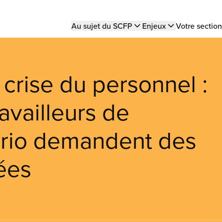
Main
Au sujet du SCFP
Enjeux
Votre section
navigation
crise du personnel :
ravailleurs de
tario demandent des
ées