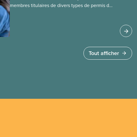
membres titulaires de divers types de permis de
travail temporaires, incluant les permis pour
travailleuses et travailleurs étrangers
temporaires, les permis d’études et les permis de
travail postdiplôme.
Tout afficher