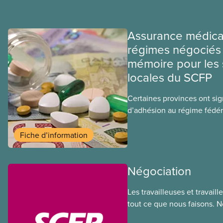
Assurance médica
régimes négociés 
mémoire pour les 
locales du SCFP
Certaines provinces ont si
d’adhésion au régime fédér
médicaments. Les sections
ces provinces s’interrogent
Fiche d’information
ce régime pourrait avoir su
sociaux actuels.
Négociation
Les travailleuses et travail
tout ce que nous faisons. 
de nos membres à la table 