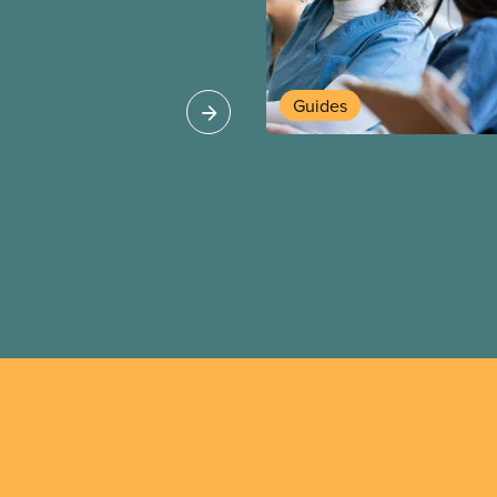
saires pour obtenir
tre objectif : de
tions de travail plus
 pour nos membres
Guides
 les secteurs.