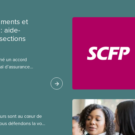
ments et
: aide-
sections
gné un accord
al d’assurance
 locales du SCFP dans
 sur l’incidence que
r leurs avantages
leurs sont au cœur de
Nous défendons la voix
de négociation et