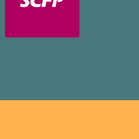
déployons les efforts néces
des ententes équitables. No
meilleurs salaires, des condi
sécuritaires et du respect
partout au pays et dans tous