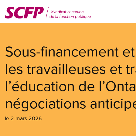
Aller
au
contenu
principal
Sous-financement et 
les travailleuses et t
l’éducation de l’On
négociations anticip
le 2 mars 2026