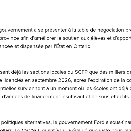
uvernement à se présenter à la table de négociation prêt
province afin d’améliorer le soutien aux élèves et d’appor
ancée et dispensée par l’État en Ontario.
ssent déjà les sections locales du SCFP que des milliers de 
e licenciés en septembre 2026, après l’expiration de la co
entielles surviennent à un moment où les écoles ont déjà
 d’années de financement insuffisant et de sous-effectifs.
politiques alternatives, le gouvernement Ford a sous-fin
dollars. Le CSCSO, quant à lui, a évalué que juste pour l