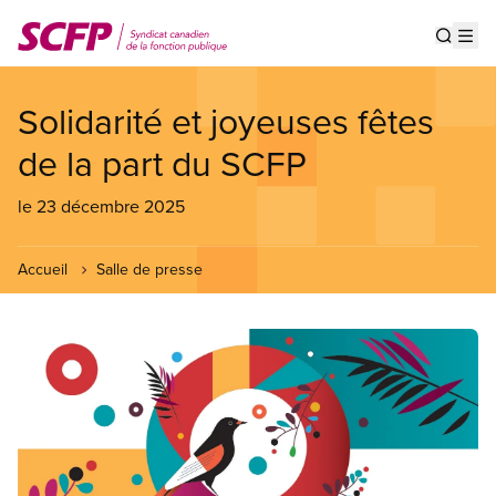
Aller
au
Show s
Op
contenu
principal
Solidarité et joyeuses fêtes
de la part du SCFP
le 23 décembre 2025
Accueil
Salle de presse
Image