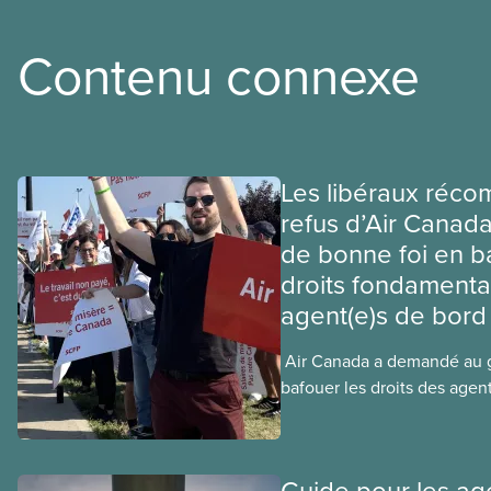
Contenu connexe
Les libéraux réco
refus d’Air Canad
de bonne foi en b
droits fondament
agent(e)s de bord
​ Air Canada a demandé au
bafouer les droits des agen
payé(e)s d’Air Canada proté
ministre de l’Emploi, Patty
quelques heures pour accé
Guide pour les ag