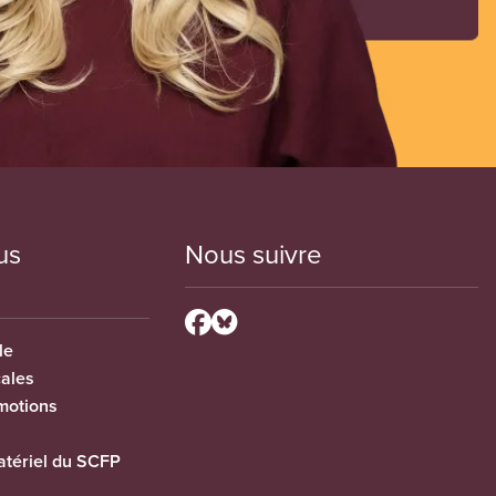
us
Nous suivre
le
cales
motions
tériel du SCFP