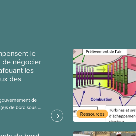
mpensent le
a de négocier
afouant les
aux des
 gouvernement de
t(e)s de bord sous-
Ressources
gés par la Charte. La
 Hajdu, n’a attendu que
der à cette demande
ents de bord