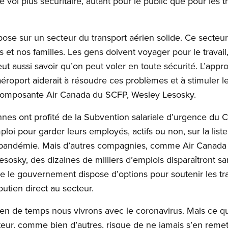
vol plus sécuritaire, autant pour le public que pour les tr
se sur un secteur du transport aérien solide. Ce secteur 
et nos familles. Les gens doivent voyager pour le travail,
ut aussi savoir qu’on peut voler en toute sécurité. L’appr
aéroport aiderait à résoudre ces problèmes et à stimuler l
a Composante Air Canada du SCFP, Wesley Lesosky.
nes ont profité de la Subvention salariale d’urgence du 
i pour garder leurs employés, actifs ou non, sur la liste 
la pandémie. Mais d’autres compagnies, comme Air Canada
Lesosky, des dizaines de milliers d’emplois disparaîtront s
 le gouvernement dispose d’options pour soutenir les trava
outien direct au secteur.
n de temps nous vivrons avec le coronavirus. Mais ce qu
teur, comme bien d’autres, risque de ne jamais s’en remett