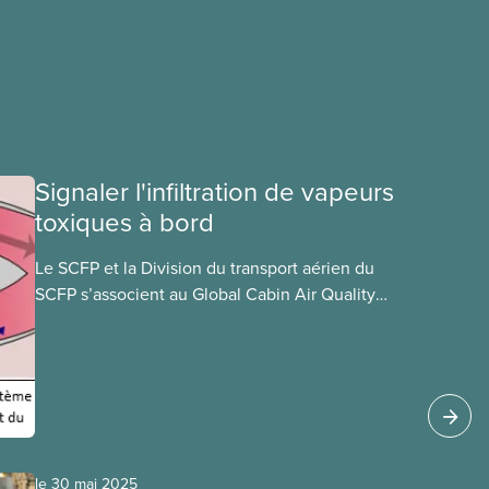
Signaler l'infiltration de vapeurs
toxiques à bord
Le SCFP et la Division du transport aérien du
SCFP s’associent au Global Cabin Air Quality
Executive (GCAQE), le cadre mondial de la
qualité de l’air dans les cabines, pour permettre à
leurs membres d’utiliser le Global Cabin Air
Reporting System (GCARS), le système mondial
de déclaration d’incidents liés à la qualité de l’air
dans les cabines.
le 30 mai 2025