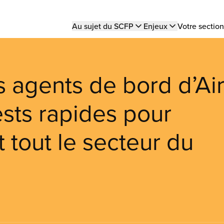
Main
Au sujet du SCFP
Enjeux
Votre section
navigation
s agents de bord d’Ai
ests rapides pour
 tout le secteur du