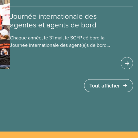
Journée internationale des
agentes et agents de bord
Chaque année, le 31 mai, le SCFP célèbre la
Journée internationale des agent(e)s de bord
pour souligner le travail du personnel de cabine
qui veille à la sécurité des passagères et
passagers en vol et au sol, chaque jour et aux
quatre coins du monde. C’est aussi l’occasion de
célébrer les progrès réalisés en tant que syndicat
Tout afficher
pour rendre nos emplois plus sécuritaires et
améliorer la qualité de vie de nos membres.