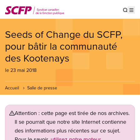
Aller
au
Show s
Op
contenu
principal
Seeds of Change du SCFP,
pour bâtir la communauté
des Kootenays
le 23 mai 2018
Accueil
Salle de presse
Attention : cette page est tirée de nos archives.
Il se pourrait que notre site Internet contienne
des informations plus récentes sur ce sujet.
Pour le savoir,
utilisez notre moteur