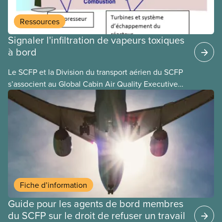
qui luttaient pour mettre fin au travail non payé et
aux salaires de misère.
Ressources
Signaler l'infiltration de vapeurs toxiques
à bord
Le SCFP et la Division du transport aérien du SCFP
s’associent au Global Cabin Air Quality Executive
(GCAQE), le cadre mondial de la qualité de l’air
dans les cabines, pour permettre à leurs membres
d’utiliser le Global Cabin Air Reporting System
(GCARS), le système mondial de déclaration
d’incidents liés à la qualité de l’air dans les cabines.
Fiche d’information
Guide pour les agents de bord membres
du SCFP sur le droit de refuser un travail