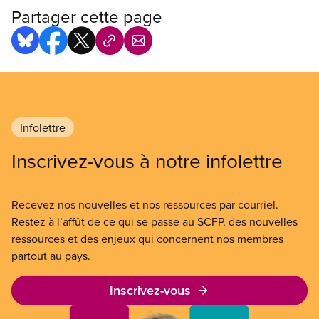
bibliothèques publiques, au sein de municipalités
Partager cette page
et d’institutions universitaires, collégiales et
scolaires.
Infolettre
Inscrivez-vous à notre infolettre
Recevez nos nouvelles et nos ressources par courriel.
Restez à l’affût de ce qui se passe au SCFP, des nouvelles
ressources et des enjeux qui concernent nos membres
partout au pays.
Inscrivez-vous