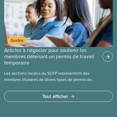
Guides
Articles à négocier pour soutenir les
membres détenant un permis de travail
temporaire
Les sections locales du SCFP représentent des
membres titulaires de divers types de permis de
travail temporaires, incluant les permis pour
travailleuses et travailleurs étrangers temporaires,
Tout afficher
les permis d’études et les permis de
travail postdiplôme.