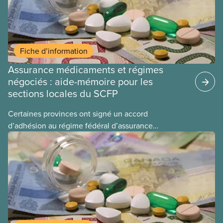
Fiche d’information
Assurance médicaments et régimes
négociés : aide-mémoire pour les
sections locales du SCFP
Certaines provinces ont signé un accord
d’adhésion au régime fédéral d’assurance
médicaments. Les sections locales du SCFP dans
ces provinces s’interrogent sur l’incidence que ce
régime pourrait avoir sur leurs avantages
sociaux actuels.