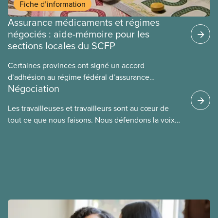
Fiche d’information
Assurance médicaments et régimes
négociés : aide-mémoire pour les
sections locales du SCFP
Certaines provinces ont signé un accord
d’adhésion au régime fédéral d’assurance
Négociation
médicaments. Les sections locales du SCFP dans
ces provinces s’interrogent sur l’incidence que ce
Les travailleuses et travailleurs sont au cœur de
régime pourrait avoir sur leurs avantages
tout ce que nous faisons. Nous défendons la voix
sociaux actuels.
de nos membres à la table de négociation et
déployons les efforts nécessaires pour obtenir des
ententes équitables. Notre objectif : de meilleurs
salaires, des conditions de travail plus sécuritaires
et du respect pour nos membres partout au pays et
dans tous les secteurs.