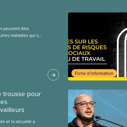
rs peuvent être
autres maladies qui se
aire de leurs
, salive) ou par
 travailleurs qui
ndroits fréquentés par
sque d’exposition. La
Fiche d’information
ralement par
 trousse pour
des
vailleurs
é et la sécurité a