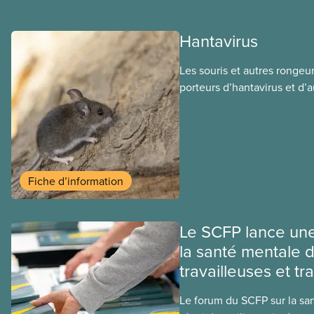
Hantavirus
Les souris et autres rongeu
porteurs d’hantavirus et d’
transmettent par l’intermédi
excrétions (urine, déjections
morsure. Les travailleuses et
nettoient ou utilisent des e
les rongeurs sont donc à ri
Fiche d’information
contamination se fait géné
inhalation de poussières ou
d’aérosols contaminés.
Le SCFP lance une
la santé mentale 
travailleuses et tra
Le forum du SCFP sur la sant