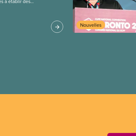
és à établir des
 et plus sécuritaires,
trait à la santé
ychologique.
Nouvelles