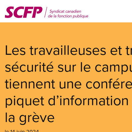
Aller
au
contenu
principal
Les travailleuses et t
sécurité sur le camp
tiennent une confér
piquet d’information 
la grève
le 14 juin 2024