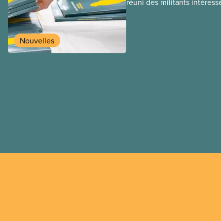
réuni des militants intéress
milieux de travail plus sains
particulièrement en ce qui a 
mentale et à la sécurité ps
Nouvelles