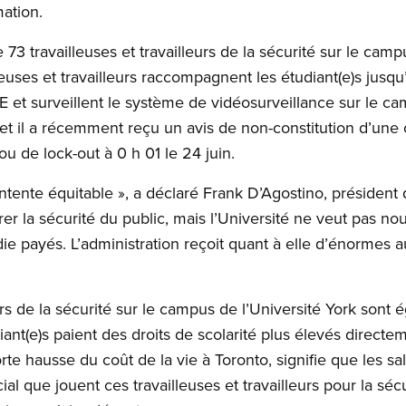
mation.
 travailleuses et travailleurs de la sécurité sur le campu
lleuses et travailleurs raccompagnent les étudiant(e)s jusqu
t surveillent le système de vidéosurveillance sur le c
, et il a récemment reçu un avis de non-constitution d’une
ou de lock-out à 0 h 01 le 24 juin.
tente équitable », a déclaré Frank D’Agostino, président
r la sécurité du public, mais l’Université ne veut pas no
e payés. L’administration reçoit quant à elle d’énormes 
eurs de la sécurité sur le campus de l’Université York sont
udiant(e)s paient des droits de scolarité plus élevés direct
rte hausse du coût de la vie à Toronto, signifie que les sal
cial que jouent ces travailleuses et travailleurs pour la sécu