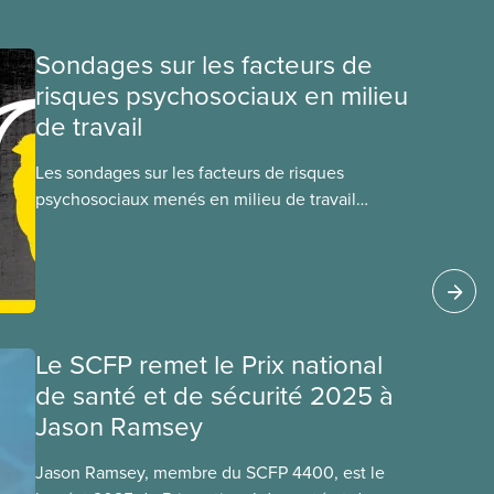
Sondages sur les facteurs de
risques psychosociaux en milieu
de travail
Les sondages sur les facteurs de risques
psychosociaux menés en milieu de travail
permettent de rassembler des informations
pertinentes sur les conditions de santé et de
sécurité psychologiques qui touchent nos
membres quotidiennement. Mené de façon
adéquate, ce mode d’évaluation permet de
détecter non seulement les facteurs de risques,
Le SCFP remet le Prix national
mais également les forces d’une organisation sur
de santé et de sécurité 2025 à
lesquelles nous appuyer pour apporter
Jason Ramsey
des changements.
Jason Ramsey, membre du SCFP 4400, est le