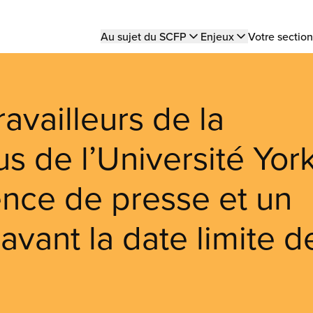
Main
Au sujet du SCFP
Enjeux
Votre section
navigation
ravailleurs de la
us de l’Université Yor
ence de presse et un
avant la date limite d