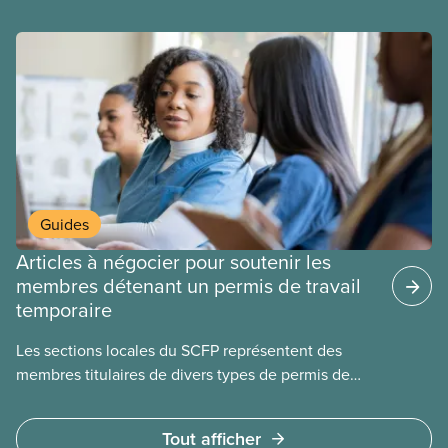
dans tous les secteurs.
Guides
Articles à négocier pour soutenir les
membres détenant un permis de travail
temporaire
Les sections locales du SCFP représentent des
membres titulaires de divers types de permis de
travail temporaires, incluant les permis pour
travailleuses et travailleurs étrangers temporaires,
Tout afficher
les permis d’études et les permis de