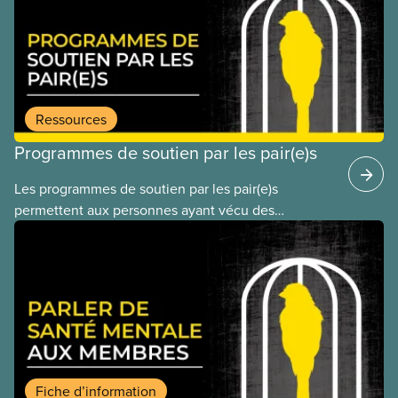
Ressources
Programmes de soutien par les pair(e)s
Les programmes de soutien par les pair(e)s
permettent aux personnes ayant vécu des
expériences similaires de s’entraider entre elles.
Ces programmes reposent sur l’idée que les
personnes qui ont surmonté le même genre
d’évènements traumatiques peuvent se
comprendre et s’épauler sans trop d’efforts ou
d’explications. On a recours aux programmes de
soutien par les pair(e)s dans de nombreux milieux,
notamment au travail.
Fiche d’information