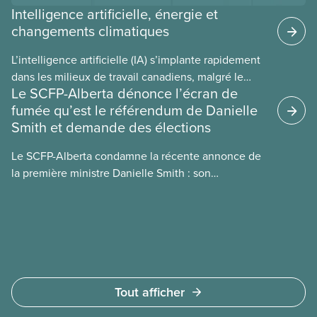
Intelligence artificielle, énergie et
changements climatiques
L’intelligence artificielle (IA) s’implante rapidement
dans les milieux de travail canadiens, malgré le
Le SCFP-Alberta dénonce l’écran de
manque de lois et de règlements pour l’encadrer et
fumée qu’est le référendum de Danielle
de tests menés en amont. Le présent document
Smith et demande des élections
d’information porte sur la consommation
énergétique de l’IA, ses conséquences
Le SCFP-Alberta condamne la récente annonce de
environnementales, le rôle du secteur privé dans
la première ministre Danielle Smith : son
l’intensification de ces conséquences et les
référendum anti-immigration pourrait rendre
mesures à adopter pour les prévenir.
l’exercice du vote plus difficile pour
les Albertain(e)s.
Tout afficher