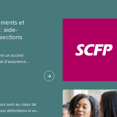
ments et
: aide-
sections
gné un accord
al d’assurance
 locales du SCFP dans
 sur l’incidence que
r leurs avantages
leurs sont au cœur de
Nous défendons la voix
de négociation et