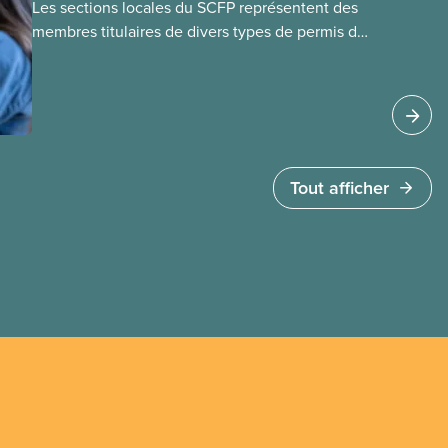
Les sections locales du SCFP représentent des
membres titulaires de divers types de permis de
travail temporaires, incluant les permis pour
travailleuses et travailleurs étrangers
temporaires, les permis d’études et les permis de
travail postdiplôme.
Tout afficher