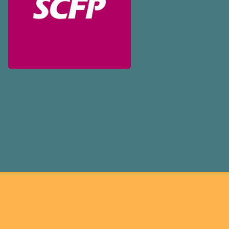
déployons les efforts néces
des ententes équitables. No
meilleurs salaires, des condi
sécuritaires et du respect
partout au pays et dans tous