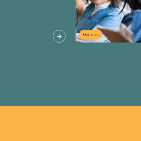
saires pour obtenir
tre objectif : de
tions de travail plus
 pour nos membres
Guides
 les secteurs.