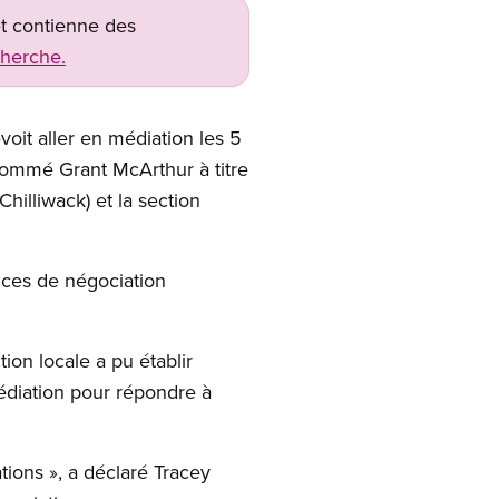
net contienne des
cherche.
oit aller en médiation les 5
nommé Grant McArthur à titre
Chilliwack) et la section
ances de négociation
ion locale a pu établir
 médiation pour répondre à
tions », a déclaré Tracey