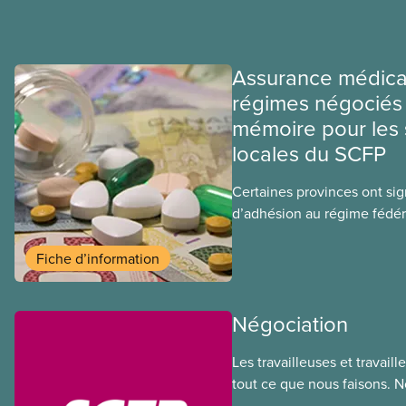
Assurance médica
régimes négociés 
mémoire pour les 
locales du SCFP
Certaines provinces ont si
d’adhésion au régime fédér
médicaments. Les sections
ces provinces s’interrogent
Fiche d’information
ce régime pourrait avoir su
sociaux actuels.
Négociation
Les travailleuses et travail
tout ce que nous faisons. 
de nos membres à la table 