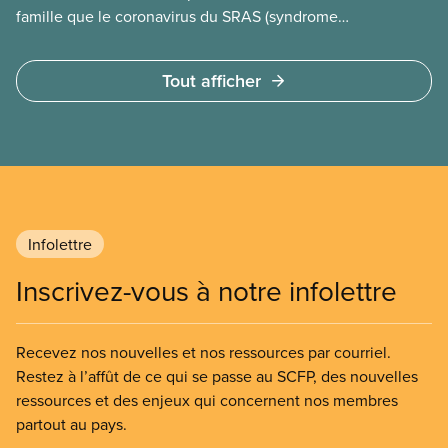
famille que le coronavirus du SRAS (syndrome
respiratoire aigu sévère).
Tout afficher
Infolettre
Inscrivez-vous à notre infolettre
Recevez nos nouvelles et nos ressources par courriel.
Restez à l’affût de ce qui se passe au SCFP, des nouvelles
ressources et des enjeux qui concernent nos membres
partout au pays.