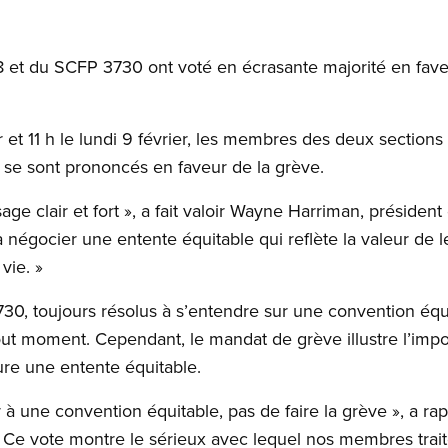
t du SCFP 3730 ont voté en écrasante majorité en fave
r et 11 h le lundi 9 février, les membres des deux sections 
 se sont prononcés en faveur de la grève.
age clair et fort », a fait valoir Wayne Harriman, préside
négocier une entente équitable qui reflète la valeur de le
vie. »
, toujours résolus à s’entendre sur une convention équit
tout moment. Cependant, le mandat de grève illustre l’im
ure une entente équitable.
 à une convention équitable, pas de faire la grève », a ra
Ce vote montre le sérieux avec lequel nos membres trait