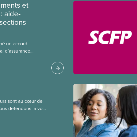
ments et
: aide-
sections
gné un accord
al d’assurance
 locales du SCFP dans
 sur l’incidence que
r leurs avantages
leurs sont au cœur de
Nous défendons la voix
de négociation et
saires pour obtenir
tre objectif : de