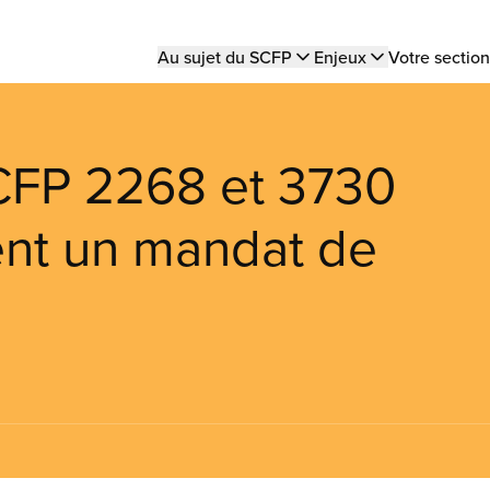
Main
Au sujet du SCFP
Enjeux
Votre section
navigation
CFP 2268 et 3730
nt un mandat de