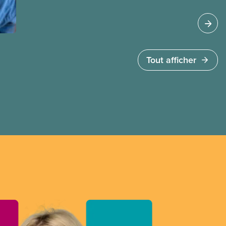
travailleuses et travailleurs étrangers
temporaires, les permis d’études et les permis de
travail postdiplôme.
Tout afficher