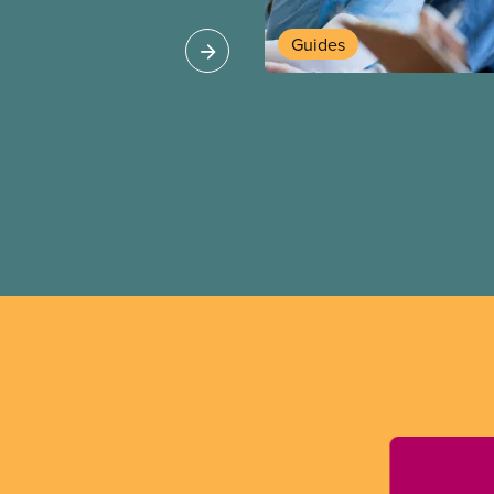
tions de travail plus
 pour nos membres
Guides
 les secteurs.