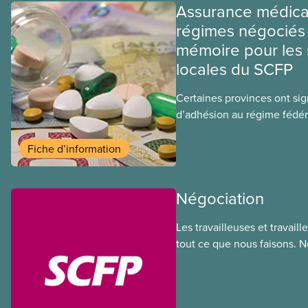
Assurance médica
régimes négociés 
mémoire pour les 
locales du SCFP
Certaines provinces ont si
d’adhésion au régime fédér
médicaments. Les sections
ces provinces s’interrogent
Fiche d’information
ce régime pourrait avoir su
sociaux actuels.
Négociation
Les travailleuses et travail
tout ce que nous faisons. 
de nos membres à la table 
déployons les efforts néces
des ententes équitables. No