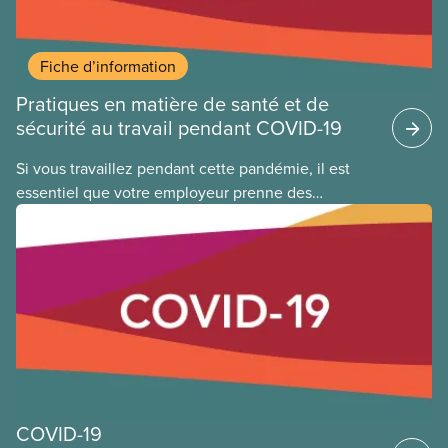
Fiche d’information
Pratiques en matière de santé et de
sécurité au travail pendant COVID-19
Si vous travaillez pendant cette pandémie, il est
essentiel que votre employeur prenne des
précautions supplémentaires en matière de santé
et de sécurité pour limiter votre exposition au virus
qui cause la COVID-19. Cela s’applique que vous
retourniez dans votre lieu de travail ou que vous ne
l’ayez jamais quitté. Vous trouverez ci-dessous des
orientations générales et de bonnes pratiques que
les membres du SCFP peuvent appliquer au travail
pendant cette pandémie de COVID-19.
COVID-19