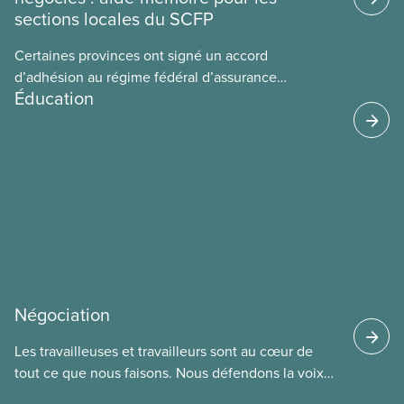
sections locales du SCFP
Certaines provinces ont signé un accord
d’adhésion au régime fédéral d’assurance
Éducation
médicaments. Les sections locales du SCFP dans
ces provinces s’interrogent sur l’incidence que ce
régime pourrait avoir sur leurs avantages
sociaux actuels.
Négociation
Les travailleuses et travailleurs sont au cœur de
tout ce que nous faisons. Nous défendons la voix
de nos membres à la table de négociation et