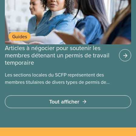
Guides
Articles à négocier pour soutenir les
membres détenant un permis de travail
temporaire
Les sections locales du SCFP représentent des
membres titulaires de divers types de permis de
travail temporaires, incluant les permis pour
travailleuses et travailleurs étrangers temporaires,
Tout afficher
les permis d’études et les permis de
travail postdiplôme.