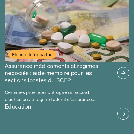
Fiche d’information
Assurance médicaments et régimes
négociés : aide-mémoire pour les
sections locales du SCFP
Certaines provinces ont signé un accord
d’adhésion au régime fédéral d’assurance
Éducation
médicaments. Les sections locales du SCFP dans
ces provinces s’interrogent sur l’incidence que ce
régime pourrait avoir sur leurs avantages
sociaux actuels.