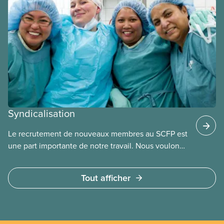
Syndicalisation
Le recrutement de nouveaux membres au SCFP est
une part importante de notre travail. Nous voulons
offrir les avantages de la syndicalisation au plus
grand nombre de travailleurs possible. Dans
Tout afficher
chaque province, nous avons du personnel qui
peut aider les travailleurs à s’organiser.