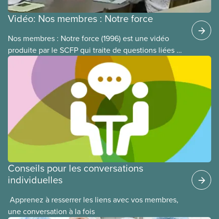
Vidéo: Nos membres : Notre force
Nos membres : Notre force (1996) est une vidéo
produite par le SCFP qui traite de questions liées à
la participation des membres à notre syndicat. Elle
est présentée par la présidente nationale du SCFP
de l’époque, Judy Darcy, et montre des exemples
de réussite en matière d’implication et de
mobilisation des membres.
Conseils pour les conversations
individuelles
​ Apprenez à resserrer les liens avec vos membres,
une conversation à la fois