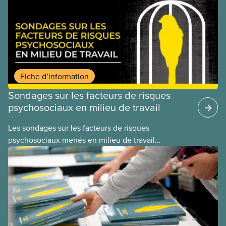
travailleuses et travailleurs qui nettoient ou
utilisent des endroits fréquentés par les rongeurs
sont donc à risque d’exposition. La contamination
se fait généralement par inhalation de poussières
ou d’aérosols contaminés.
Fiche d’information
Sondages sur les facteurs de risques
psychosociaux en milieu de travail
Les sondages sur les facteurs de risques
psychosociaux menés en milieu de travail
permettent de rassembler des informations
pertinentes sur les conditions de santé et de
sécurité psychologiques qui touchent nos
membres quotidiennement. Mené de façon
adéquate, ce mode d’évaluation permet de
détecter non seulement les facteurs de risques,
mais également les forces d’une organisation sur