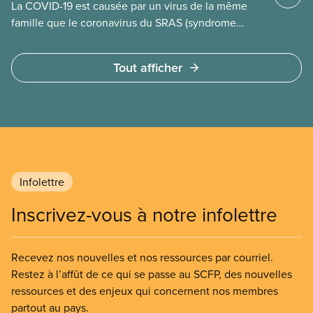
La COVID-19 est causée par un virus de la même
famille que le coronavirus du SRAS (syndrome
respiratoire aigu sévère).
Tout afficher
Infolettre
Inscrivez-vous à notre infolettre
Recevez nos nouvelles et nos ressources par courriel.
Restez à l’affût de ce qui se passe au SCFP, des nouvelles
ressources et des enjeux qui concernent nos membres
partout au pays.