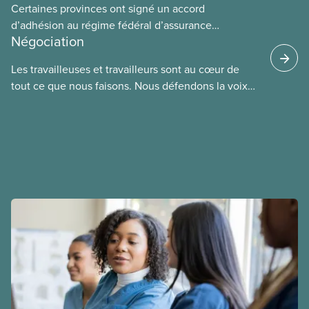
Certaines provinces ont signé un accord
d’adhésion au régime fédéral d’assurance
Négociation
médicaments. Les sections locales du SCFP dans
ces provinces s’interrogent sur l’incidence que ce
Les travailleuses et travailleurs sont au cœur de
régime pourrait avoir sur leurs avantages
tout ce que nous faisons. Nous défendons la voix
sociaux actuels.
de nos membres à la table de négociation et
déployons les efforts nécessaires pour obtenir des
ententes équitables. Notre objectif : de meilleurs
salaires, des conditions de travail plus sécuritaires
et du respect pour nos membres partout au pays et
dans tous les secteurs.