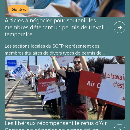
Guides
Articles à négocier pour soutenir les
membres détenant un permis de travail
temporaire
Les sections locales du SCFP représentent des
membres titulaires de divers types de permis de
travail temporaires, incluant les permis pour
travailleuses et travailleurs étrangers temporaires,
les permis d’études et les permis de
travail postdiplôme.
Les libéraux récompensent le refus d’Air
Canada de négocier de bonne foi en