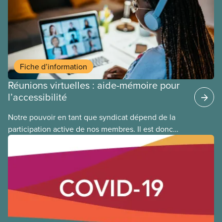
handicap à la société canadienne et de promouvoir
les efforts déployés pour accroître l’accessibilité et
l’inclusion dans les communautés et les milieux
de travail.
Fiche d’information
Réunions virtuelles : aide-mémoire pour
l’accessibilité
Notre pouvoir en tant que syndicat dépend de la
participation active de nos membres. Il est donc
particulièrement important de veiller à ce que les
réunions soient accessibles à tout le monde, y
compris aux personnes ayant un handicap. On ne
peut pas penser à l’accessibilité d’une réunion à la
dernière minute. L’accessibilité doit être au cœur
du processus de planification.