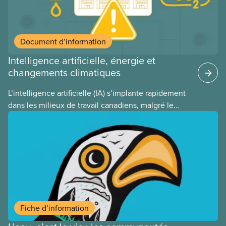
Document d’information
Intelligence artificielle, énergie et
changements climatiques
L’intelligence artificielle (IA) s’implante rapidement
dans les milieux de travail canadiens, malgré le
manque de lois et de règlements pour l’encadrer et
de tests menés en amont. Le présent document
d’information porte sur la consommation
énergétique de l’IA, ses conséquences
environnementales, le rôle du secteur privé dans
l’intensification de ces conséquences et les
mesures à adopter pour les prévenir.
Fiche d’information