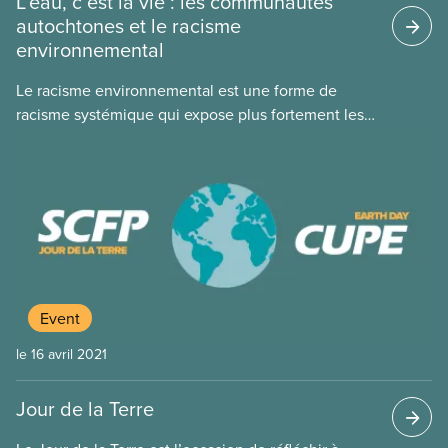
L’eau, c’est la vie : les communautés
autochtones et le racisme
environnemental
Le racisme environnemental est une forme de
racisme systémique qui expose plus fortement les
communautés autochtones, noires et racisées aux
dangers environnementaux que les communautés
à prédominance blanche. Il comprend les
politiques et pratiques industrielles et
environnementales qui créent des sites dangereux
pour l’environnement à proximité de communautés
noires, autochtones ou racisées.
Event
le 16 avril 2021
Jour de la Terre