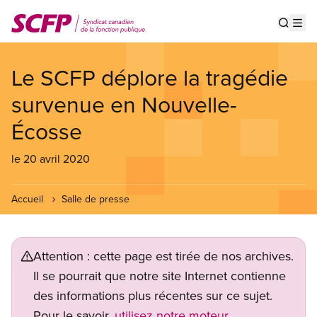
Aller
au
Show s
Op
contenu
principal
Le SCFP déplore la tragédie
survenue en Nouvelle-
Écosse
le 20 avril 2020
Accueil
Salle de presse
Attention : cette page est tirée de nos archives.
Il se pourrait que notre site Internet contienne
des informations plus récentes sur ce sujet.
Pour le savoir,
utilisez notre moteur