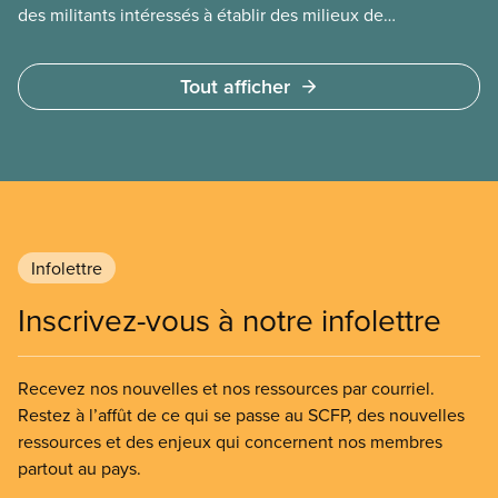
des militants intéressés à établir des milieux de
travail plus sains et plus sécuritaires,
particulièrement en ce qui a trait à la santé mentale
Tout afficher
et à la sécurité psychologique.
Infolettre
Inscrivez-vous à notre infolettre
Recevez nos nouvelles et nos ressources par courriel.
Restez à l’affût de ce qui se passe au SCFP, des nouvelles
ressources et des enjeux qui concernent nos membres
partout au pays.