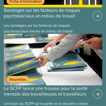
Fiche d’information
Sondages sur les facteurs de risques
psychosociaux en milieu de travail
Les sondages sur les facteurs de risques
psychosociaux menés en milieu de travail
permettent de rassembler des informations
pertinentes sur les conditions de santé et de
sécurité psychologiques qui touchent nos
membres quotidiennement. Mené de façon
adéquate, ce mode d’évaluation permet de
détecter non seulement les facteurs de risques,
mais également les forces d’une organisation sur
lesquelles nous appuyer pour apporter
Nouvelles
des changements.
Le SCFP lance une trousse pour la santé
mentale des travailleuses et travailleurs
Le forum du SCFP sur la santé et la sécurité a réuni