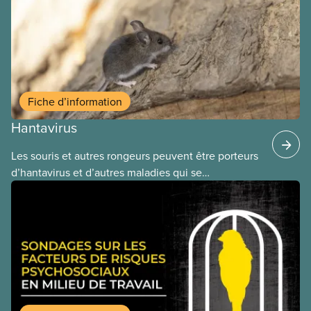
régime pourrait avoir sur leurs avantages
sociaux actuels.
Fiche d’information
Hantavirus
Les souris et autres rongeurs peuvent être porteurs
d’hantavirus et d’autres maladies qui se
transmettent par l’intermédiaire de leurs excrétions
(urine, déjections, salive) ou par morsure. Les
travailleuses et travailleurs qui nettoient ou
utilisent des endroits fréquentés par les rongeurs
sont donc à risque d’exposition. La contamination
se fait généralement par inhalation de poussières
ou d’aérosols contaminés.