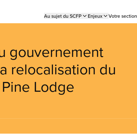
Main
Au sujet du SCFP
Enjeux
Votre section
navigation
u gouvernement
la relocalisation du
t Pine Lodge