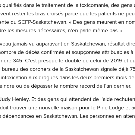
s qualifiés dans le traitement de la toxicomanie, des gens
ent rester les bras croisés parce que les patients ne peuv
dente du SCFP-Saskatchewan. « Des gens meurent en nomb
re les mesures nécessaires, n’en parle même pas. »
 niveau jamais vu auparavant en Saskatchewan, résultat d
nombre de décès confirmés et soupçonnés attribuables à 
indre 345. C’est presque le double de celui de 2019 et q
e bureau des coroners de la Saskatchewan signale déjà 
 intoxication aux drogues dans les deux premiers mois de
indre ou de dépasser le nombre record de l’an dernier.
Judy Henley. Et des gens qui attendent de l’aide rechutent
l doit trouver une nouvelle maison pour le Pine Lodge et 
s dépendances en Saskatchewan. Les personnes en attent