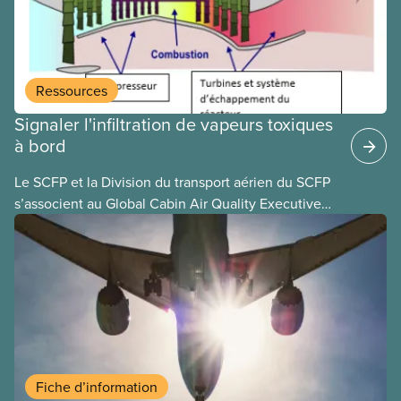
l’article 107 du Code canadien du travail pour
freiner la grève des agent(e)s de bord d’Air Canada,
qui luttaient pour mettre fin au travail non payé et
aux salaires de misère.
Ressources
Signaler l'infiltration de vapeurs toxiques
à bord
Le SCFP et la Division du transport aérien du SCFP
s’associent au Global Cabin Air Quality Executive
(GCAQE), le cadre mondial de la qualité de l’air
dans les cabines, pour permettre à leurs membres
d’utiliser le Global Cabin Air Reporting System
(GCARS), le système mondial de déclaration
d’incidents liés à la qualité de l’air dans les cabines.
Fiche d’information