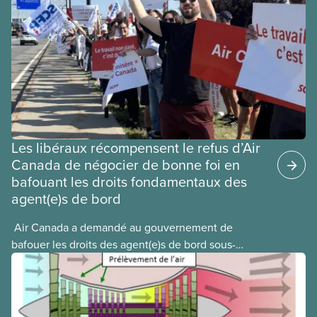
Les libéraux récompensent le refus d’Air
Canada de négocier de bonne foi en
bafouant les droits fondamentaux des
agent(e)s de bord
​ Air Canada a demandé au gouvernement de
bafouer les droits des agent(e)s de bord sous-
payé(e)s d’Air Canada protégés par la Charte. La
ministre de l’Emploi, Patty Hajdu, n’a attendu que
quelques heures pour accéder à cette demande de
l’entreprise. Le gouvernement libéral a invoqué