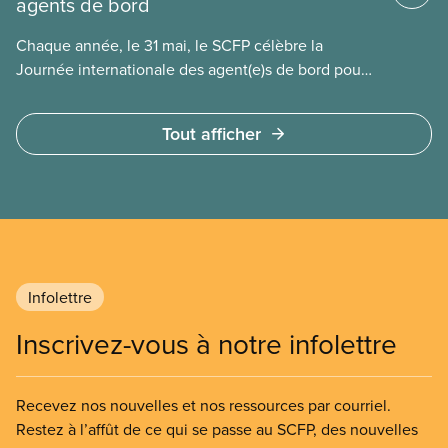
agents de bord
Chaque année, le 31 mai, le SCFP célèbre la
Journée internationale des agent(e)s de bord pour
souligner le travail du personnel de cabine qui
veille à la sécurité des passagères et passagers en
Tout afficher
vol et au sol, chaque jour et aux quatre coins du
monde. C’est aussi l’occasion de célébrer les
progrès réalisés en tant que syndicat pour rendre
nos emplois plus sécuritaires et améliorer la qualité
de vie de nos membres.
Infolettre
Inscrivez-vous à notre infolettre
Recevez nos nouvelles et nos ressources par courriel.
Restez à l’affût de ce qui se passe au SCFP, des nouvelles