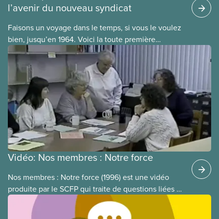
l’avenir du nouveau syndicat
Faisons un voyage dans le temps, si vous le voulez
bien, jusqu’en 1964. Voici la toute première
publication du SCFP, Le Journal. Celle-ci a fait son
apparition, dans les deux langues officielles, en
octobre 1964, soit un an après le congrès de
fondation du SCFP, en septembre 1963.
Vidéo: Nos membres : Notre force
Nos membres : Notre force (1996) est une vidéo
produite par le SCFP qui traite de questions liées à
la participation des membres à notre syndicat. Elle
est présentée par la présidente nationale du SCFP