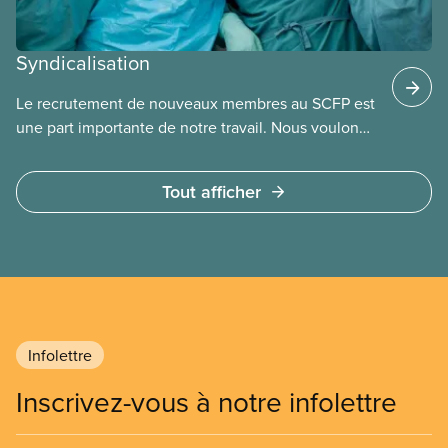
Syndicalisation
Le recrutement de nouveaux membres au SCFP est
une part importante de notre travail. Nous voulons
offrir les avantages de la syndicalisation au plus
grand nombre de travailleurs possible. Dans
Tout afficher
chaque province, nous avons du personnel qui
peut aider les travailleurs à s’organiser.
Infolettre
Inscrivez-vous à notre infolettre