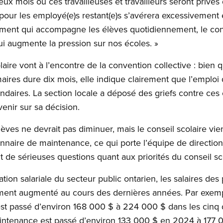
x mois où ces travailleuses et travailleurs seront privé
 pour les employé(e)s restant(e)s s’avérera excessivement é
ment qui accompagne les élèves quotidiennement, le conse
qui augmente la pression sur nos écoles. »
aire vont à l’encontre de la convention collective : bien q
maires dure dix mois, elle indique clairement que l’emploi
ondaires. La section locale a déposé des griefs contre ce
venir sur sa décision.
èves ne devrait pas diminuer, mais le conseil scolaire vie
ionnaire de maintenance, ce qui porte l’équipe de directio
 de sérieuses questions quant aux priorités du conseil sco
ion salariale du secteur public ontarien, les salaires des 
ent augmenté au cours des dernières années. Par exemple,
est passé d’environ 168 000 $ à 224 000 $ dans les cinq 
aintenance est passé d’environ 133 000 $ en 2024 à 177