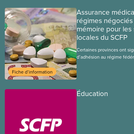
Assurance médica
régimes négociés 
mémoire pour les 
locales du SCFP
Certaines provinces ont si
d’adhésion au régime fédér
médicaments. Les sections
ces provinces s’interrogent
Fiche d’information
ce régime pourrait avoir su
sociaux actuels.
Éducation