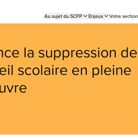
Main
Au sujet du SCFP
Enjeux
Votre section
navigation
ce la suppression de
il scolaire en pleine
œuvre