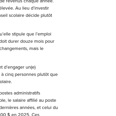
s de revenus chaque année.
levée. Au lieu d’investir
il scolaire décide plutôt
u’elle stipule que l’emploi
 doit durer douze mois pour
s changements, mais le
nt d’engager un(e)
n à cinq personnes plutôt que
laire.
postes administratifs
 le salaire affilié au poste
dernières années, et celui du
 000 $ en 2025. Ces