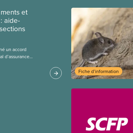
ments et
: aide-
sections
gné un accord
al d’assurance
 locales du SCFP dans
 sur l’incidence que
Fiche d’information
r leurs avantages