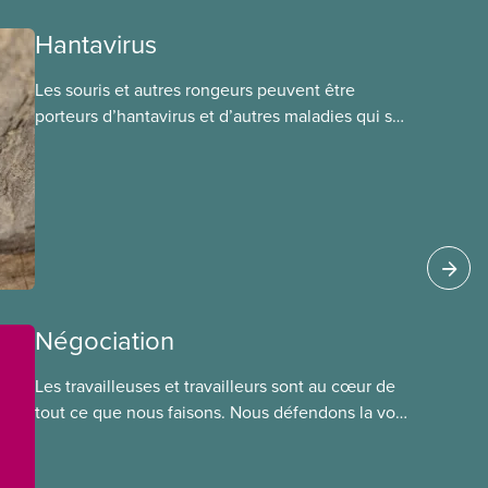
Hantavirus
Les souris et autres rongeurs peuvent être
porteurs d’hantavirus et d’autres maladies qui se
transmettent par l’intermédiaire de leurs
excrétions (urine, déjections, salive) ou par
morsure. Les travailleuses et travailleurs qui
nettoient ou utilisent des endroits fréquentés par
les rongeurs sont donc à risque d’exposition. La
contamination se fait généralement par
inhalation de poussières ou
d’aérosols contaminés.
Négociation
Les travailleuses et travailleurs sont au cœur de
tout ce que nous faisons. Nous défendons la voix
de nos membres à la table de négociation et
déployons les efforts nécessaires pour obtenir