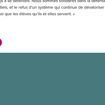
)s à se défendre. Nous sommes solidaires dans la défense
iels, et le refus d’un système qui continue de dévaloriser 
nsi que les élèves qu’ils et elles servent. »