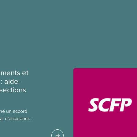
ments et
: aide-
sections
gné un accord
al d’assurance
 locales du SCFP dans
 sur l’incidence que