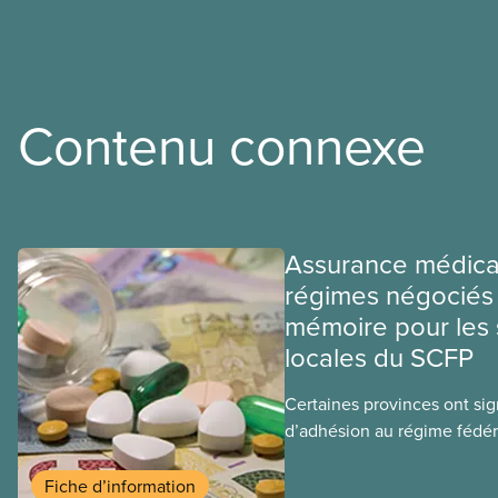
Contenu connexe
Assurance médica
régimes négociés 
mémoire pour les 
locales du SCFP
Certaines provinces ont si
d’adhésion au régime fédér
médicaments. Les sections
ces provinces s’interrogent
Fiche d’information