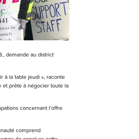
B., demande au district
 à la table jeudi », raconte
 et prête à négocier toute la
ations concernant l’offre
munauté comprend
t temps de conclure cette