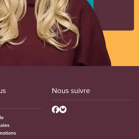
us
Nous suivre
le
cales
motions