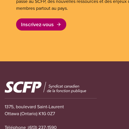
passe au SCFP, des nouvelles ressources et des enjeux
membres partout au pays.
Inscrivez-vous
Image
1375, boulevard Saint-Laurent
Ottawa (Ontario) K1G 0Z7
Téléphone :
(613) 237-1590