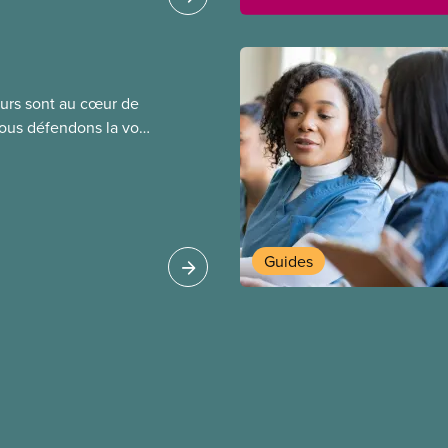
r leurs avantages
leurs sont au cœur de
Nous défendons la voix
de négociation et
saires pour obtenir
tre objectif : de
tions de travail plus
 pour nos membres
Guides
 les secteurs.