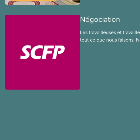
ce régime pourrait avoir su
sociaux actuels.
Négociation
Les travailleuses et travail
tout ce que nous faisons. 
de nos membres à la table 
déployons les efforts néces
des ententes équitables. No
meilleurs salaires, des condi
sécuritaires et du respect
partout au pays et dans tous