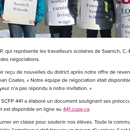
, qui représente les travailleurs scolaires de Saanich, C.-
e des négociations.
r reçu de nouvelles du district après notre offre de revenir
an Coates. « Notre équipe de négociation était disponible
eur n’a pas répondu à notre invitation. »
 SCFP 441 a élaboré un document soulignant ses préoccup
 est disponible en ligne au
441.cupe.ca
.
urner en classe pour soutenir nos élèves. Toute la com
ariale; l’employeur doit trouver un moyen d’y arriver. Il es