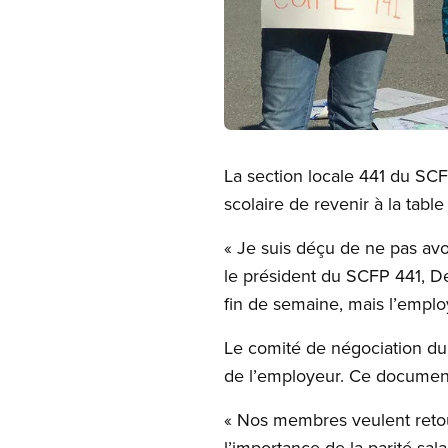
Open image in modal
La section locale 441 du SCFP
scolaire de revenir à la tabl
« Je suis déçu de ne pas avoi
le président du SCFP 441, De
fin de semaine, mais l’employ
Le comité de négociation du
de l’employeur. Ce document
« Nos membres veulent reto
l’importance de la parité sal