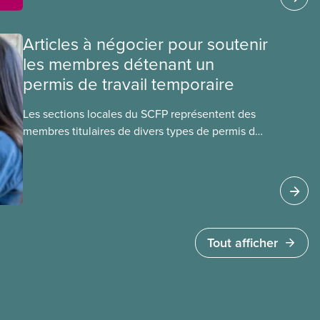
Articles à négocier pour soutenir
les membres détenant un
permis de travail temporaire
Les sections locales du SCFP représentent des
membres titulaires de divers types de permis de
travail temporaires, incluant les permis pour
travailleuses et travailleurs étrangers
temporaires, les permis d’études et les permis de
travail postdiplôme.
Tout afficher