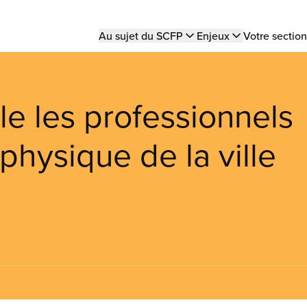
Main
Au sujet du SCFP
Enjeux
Votre section
navigation
e les professionnels
hysique de la ville