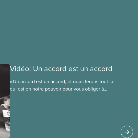
Vidéo: Un accord est un accord
« Un accord est un accord, et nous ferons tout ce
qui est en notre pouvoir pour vous obliger à
respecter cet accord. » C’est la promesse faite
par le futur président national du SCFP, Paul
Moist, au conseil municipal de Winnipeg en 1996,
lorsque le conseil a annoncé son intention
d’ouvrir la convention collective du SCFP 500
afin de réduire les salaires des employés