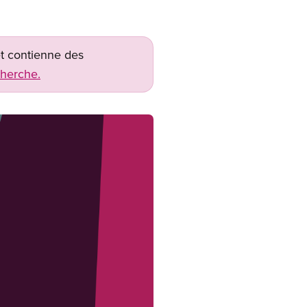
net contienne des
cherche.