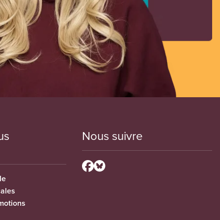
us
Nous suivre
le
cales
motions