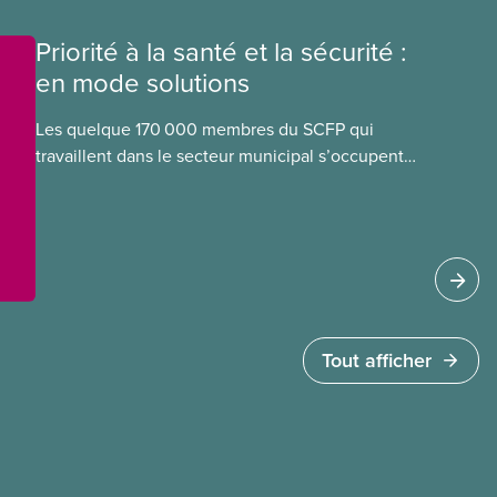
municipaux. Regardez la vidéo du SCFP « Un
accord est un accord » pour découvrir comment
Priorité à la santé et la sécurité :
les membres ont forcé la ville à faire
en mode solutions
marche arrière.
Les quelque 170 000 membres du SCFP qui
travaillent dans le secteur municipal s’occupent
notamment des services d’eau potable et des
eaux usées, des routes
Tout afficher