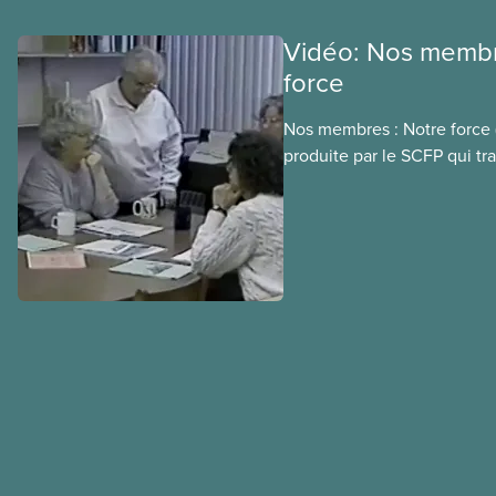
Vidéo: Nos membr
force
Nos membres : Notre force 
produite par le SCFP qui tra
à la participation des memb
Elle est présentée par la p
SCFP de l’époque, Judy Dar
exemples de réussite en mat
de mobilisation des membr