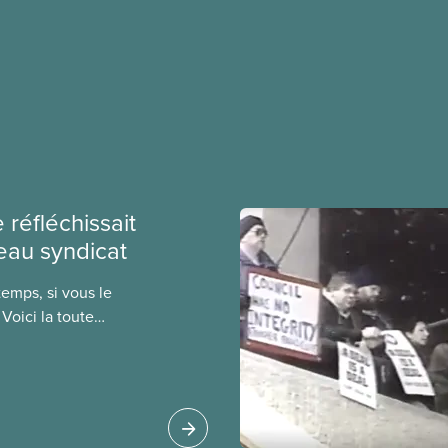
e réfléchissait
eau syndicat
emps, si vous le
Voici la toute
P, Le Journal. Celle-
ns les deux langues
 soit un an après le
CFP, en