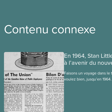
Contenu connexe
En 1964, Stan Littl
à l’avenir du nouv
Faisons un voyage dans le t
voulez bien, jusqu’en 1964. 
première publication du SCF
ci a fait son apparition, da
officielles, en octobre 1964,
congrès de fondation du S
septembre 1963.