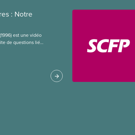
es : Notre
(1996) est une vidéo
ite de questions liées
res à notre syndicat.
résidente nationale du
cy, et montre des
ière d’implication et
es.