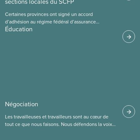
sections locales du SCFP
Certaines provinces ont signé un accord
d’adhésion au régime fédéral d’assurance
Éducation
médicaments. Les sections locales du SCFP dans
ces provinces s’interrogent sur l’incidence que ce
régime pourrait avoir sur leurs avantages
sociaux actuels.
Négociation
Les travailleuses et travailleurs sont au cœur de
tout ce que nous faisons. Nous défendons la voix
de nos membres à la table de négociation et
déployons les efforts nécessaires pour obtenir des