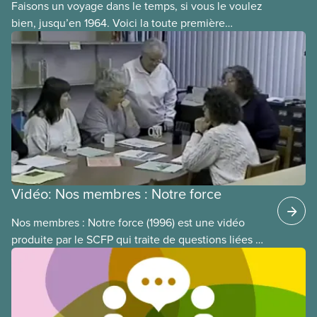
Faisons un voyage dans le temps, si vous le voulez
bien, jusqu’en 1964. Voici la toute première
publication du SCFP, Le Journal. Celle-ci a fait son
apparition, dans les deux langues officielles, en
octobre 1964, soit un an après le congrès de
fondation du SCFP, en septembre 1963.
Vidéo: Nos membres : Notre force
Nos membres : Notre force (1996) est une vidéo
produite par le SCFP qui traite de questions liées à
la participation des membres à notre syndicat. Elle
est présentée par la présidente nationale du SCFP
de l’époque, Judy Darcy, et montre des exemples
de réussite en matière d’implication et de