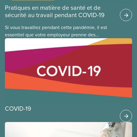
Pratiques en matière de santé et de
sécurité au travail pendant COVID-19
Si vous travaillez pendant cette pandémie, il est
essentiel que votre employeur prenne des
précautions supplémentaires en matière de santé
et de sécurité pour limiter votre exposition au virus
qui cause la COVID-19. Cela s’applique que vous
retourniez dans votre lieu de travail ou que vous ne
l’ayez jamais quitté. Vous trouverez ci-dessous des
orientations générales et de bonnes pratiques que
les membres du SCFP peuvent appliquer au travail
pendant cette pandémie de COVID-19.
COVID-19