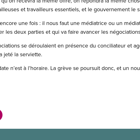
s qu’on recevra la même offre, on répondra la même chose 
illeuses et travailleurs essentiels, et le gouvernement le sa
ncore une fois : il nous faut une médiatrice ou un média
 les deux parties et qui va faire avancer les négociations
ociations se déroulaient en présence du conciliateur et a
a jeté la serviette.
date n’est à l’horaire. La grève se poursuit donc, et un no