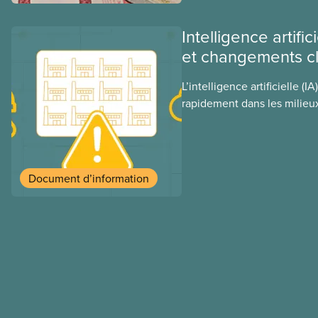
ce régime pourrait avoir su
sociaux actuels.
Intelligence artific
et changements c
L’intelligence artificielle (I
rapidement dans les milieux
malgré le manque de lois e
l’encadrer et de tests men
présent document d’informa
consommation énergétique d
Document d’information
conséquences environnemen
secteur privé dans l’intensi
conséquences et les mesur
les prévenir.