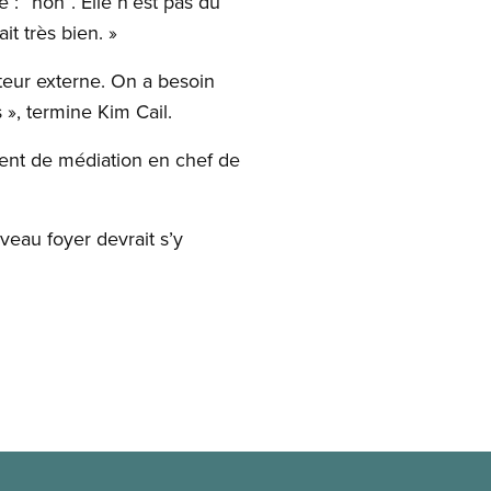
: “non”. Elle n’est pas du
it très bien. »
teur externe. On a besoin
 », termine Kim Cail.
gent de médiation en chef de
uveau foyer devrait s’y