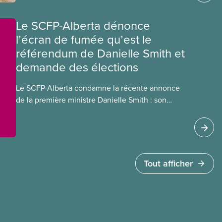
ce régime pourrait avoir sur leurs avantages
sociaux actuels.
Le SCFP-Alberta dénonce
l’écran de fumée qu’est le
référendum de Danielle Smith et
demande des élections
Le SCFP-Alberta condamne la récente annonce
de la première ministre Danielle Smith : son
référendum anti-immigration pourrait rendre
l’exercice du vote plus difficile pour
les Albertain(e)s.
Tout afficher