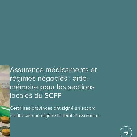
Assurance médicaments et
régimes négociés : aide-
mémoire pour les sections
locales du SCFP
Certaines provinces ont signé un accord
d’adhésion au régime fédéral d’assurance
médicaments. Les sections locales du SCFP dans
ces provinces s’interrogent sur l’incidence que