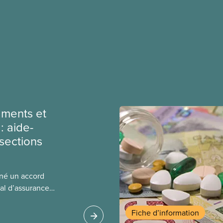
ments et
: aide-
sections
gné un accord
al d’assurance
 locales du SCFP dans
 sur l’incidence que
Fiche d’information