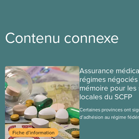
Contenu connexe
Assurance médica
régimes négociés 
mémoire pour les 
locales du SCFP
Certaines provinces ont si
d’adhésion au régime fédér
médicaments. Les sections
ces provinces s’interrogent
Fiche d’information