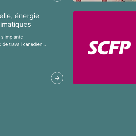
r leurs avantages
ielle, énergie
limatiques
A) s’implante
 de travail canadiens,
t de règlements pour
és en amont. Le
tion porte sur la
e l’IA, ses
tales, le rôle du
fication de ces
es à adopter pour