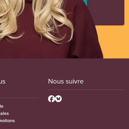
us
Nous suivre
le
cales
motions