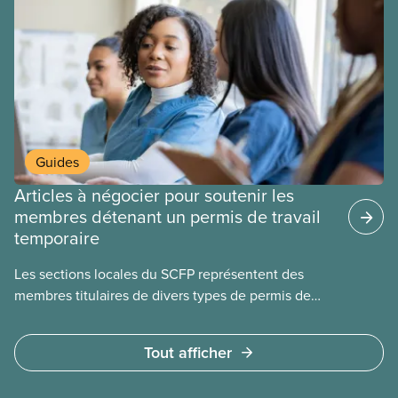
Guides
Articles à négocier pour soutenir les
membres détenant un permis de travail
temporaire
Les sections locales du SCFP représentent des
membres titulaires de divers types de permis de
travail temporaires, incluant les permis pour
travailleuses et travailleurs étrangers temporaires,
Tout afficher
les permis d’études et les permis de
travail postdiplôme.