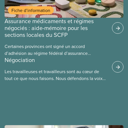
Fiche d’information
Assurance médicaments et régimes
négociés : aide-mémoire pour les
sections locales du SCFP
Certaines provinces ont signé un accord
d’adhésion au régime fédéral d’assurance
Négociation
médicaments. Les sections locales du SCFP dans
ces provinces s’interrogent sur l’incidence que ce
Les travailleuses et travailleurs sont au cœur de
régime pourrait avoir sur leurs avantages
tout ce que nous faisons. Nous défendons la voix
sociaux actuels.
de nos membres à la table de négociation et
déployons les efforts nécessaires pour obtenir des
ententes équitables. Notre objectif : de meilleurs
salaires, des conditions de travail plus sécuritaires
et du respect pour nos membres partout au pays et
dans tous les secteurs.