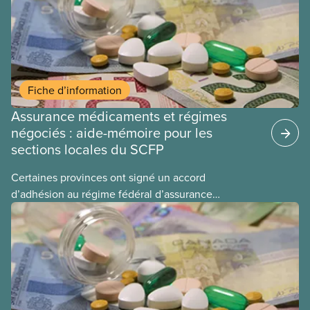
Fiche d’information
Assurance médicaments et régimes
négociés : aide-mémoire pour les
sections locales du SCFP
Certaines provinces ont signé un accord
d’adhésion au régime fédéral d’assurance
médicaments. Les sections locales du SCFP dans
ces provinces s’interrogent sur l’incidence que ce
régime pourrait avoir sur leurs avantages
sociaux actuels.