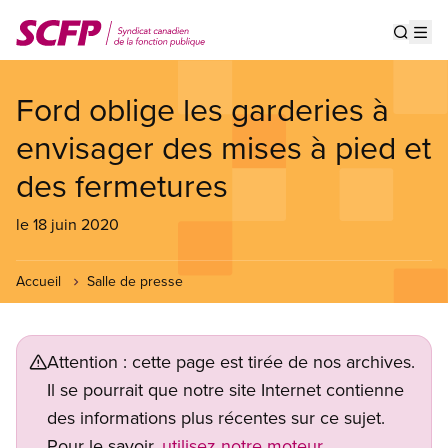
Aller
au
Show s
Op
contenu
principal
Ford oblige les garderies à
envisager des mises à pied et
des fermetures
le 18 juin 2020
Accueil
Salle de presse
Attention : cette page est tirée de nos archives.
Il se pourrait que notre site Internet contienne
des informations plus récentes sur ce sujet.
Pour le savoir,
utilisez notre moteur