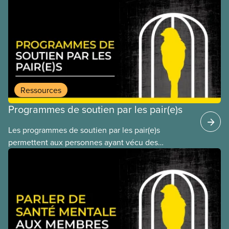
Ressources
Programmes de soutien par les pair(e)s
Les programmes de soutien par les pair(e)s
permettent aux personnes ayant vécu des
expériences similaires de s’entraider entre elles.
Ces programmes reposent sur l’idée que les
personnes qui ont surmonté le même genre
d’évènements traumatiques peuvent se
comprendre et s’épauler sans trop d’efforts ou
d’explications. On a recours aux programmes de
soutien par les pair(e)s dans de nombreux milieux,