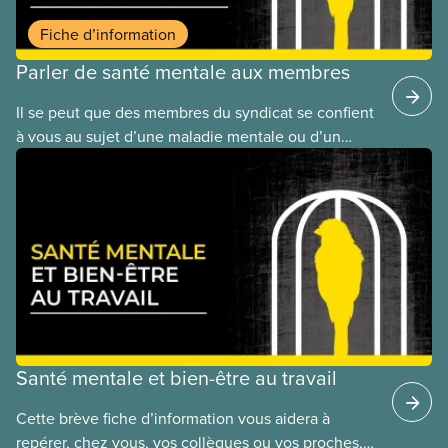
notamment au travail.
Fiche d’information
Parler de santé mentale aux membres
Il se peut que des membres du syndicat se confient
à vous au sujet d’une maladie mentale ou d’un
problème de santé mentale. Il faut toutefois se
rappeler que tout le monde n’est pas à l’aise d’en
parler. Certaines personnes peuvent craindre le
jugement ou d’éventuelles conséquences au
travail. Il arrive aussi qu’une personne ne sache pas
qu’elle éprouve des difficultés de santé mentale.
Santé mentale et bien-être au travail
Cette brève fiche d’information vous aidera à
repérer, chez vous, vos collègues ou vos proches,