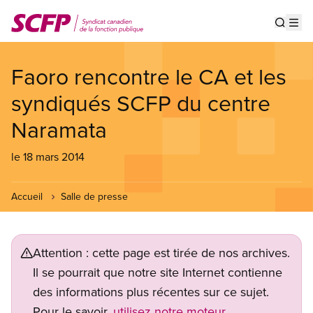
Aller
au
Show s
Op
contenu
principal
Faoro rencontre le CA et les
syndiqués SCFP du centre
Naramata
le 18 mars 2014
Accueil
Salle de presse
Attention : cette page est tirée de nos archives.
Il se pourrait que notre site Internet contienne
des informations plus récentes sur ce sujet.
Pour le savoir,
utilisez notre moteur