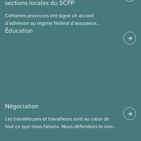
sections locales du SCFP
Certaines provinces ont signé un accord
d’adhésion au régime fédéral d’assurance
Éducation
médicaments. Les sections locales du SCFP dans
ces provinces s’interrogent sur l’incidence que ce
régime pourrait avoir sur leurs avantages
sociaux actuels.
Négociation
Les travailleuses et travailleurs sont au cœur de
tout ce que nous faisons. Nous défendons la voix
de nos membres à la table de négociation et