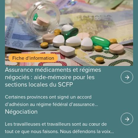
médicaments. Les sections locales du SCFP dans
ces provinces s’interrogent sur l’incidence que ce
régime pourrait avoir sur leurs avantages
sociaux actuels.
Fiche d’information
Assurance médicaments et régimes
négociés : aide-mémoire pour les
sections locales du SCFP
Certaines provinces ont signé un accord
d’adhésion au régime fédéral d’assurance
Négociation
médicaments. Les sections locales du SCFP dans
ces provinces s’interrogent sur l’incidence que ce
Les travailleuses et travailleurs sont au cœur de
régime pourrait avoir sur leurs avantages
tout ce que nous faisons. Nous défendons la voix
sociaux actuels.