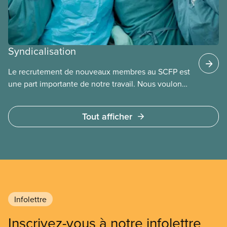
Syndicalisation
Le recrutement de nouveaux membres au SCFP est
une part importante de notre travail. Nous voulons
offrir les avantages de la syndicalisation au plus
grand nombre de travailleurs possible. Dans
Tout afficher
chaque province, nous avons du personnel qui
peut aider les travailleurs à s’organiser.
Infolettre
Inscrivez-vous à notre infolettre