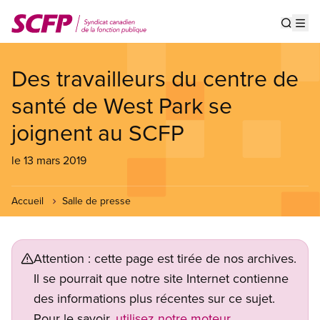
Aller
au
Show s
Op
contenu
principal
Des travailleurs du centre de
santé de West Park se
joignent au SCFP
le 13 mars 2019
Accueil
Salle de presse
Attention : cette page est tirée de nos archives.
Il se pourrait que notre site Internet contienne
des informations plus récentes sur ce sujet.
Pour le savoir,
utilisez notre moteur