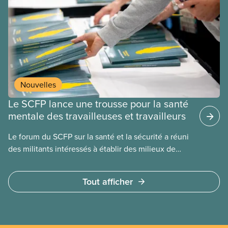
pertinentes sur les conditions de santé et de
sécurité psychologiques qui touchent nos
membres quotidiennement. Mené de façon
adéquate, ce mode d’évaluation permet de
détecter non seulement les facteurs de risques,
mais également les forces d’une organisation sur
lesquelles nous appuyer pour apporter
Nouvelles
des changements.
Le SCFP lance une trousse pour la santé
mentale des travailleuses et travailleurs
Le forum du SCFP sur la santé et la sécurité a réuni
des militants intéressés à établir des milieux de
travail plus sains et plus sécuritaires,
particulièrement en ce qui a trait à la santé mentale
Tout afficher
et à la sécurité psychologique.