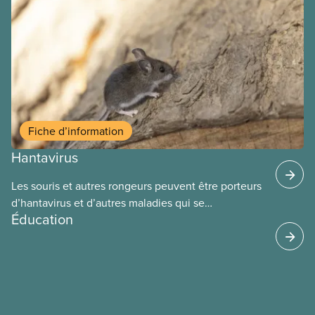
Fiche d’information
Hantavirus
Les souris et autres rongeurs peuvent être porteurs
d’hantavirus et d’autres maladies qui se
Éducation
transmettent par l’intermédiaire de leurs excrétions
(urine, déjections, salive) ou par morsure. Les
travailleuses et travailleurs qui nettoient ou
utilisent des endroits fréquentés par les rongeurs
sont donc à risque d’exposition. La contamination
se fait généralement par inhalation de poussières