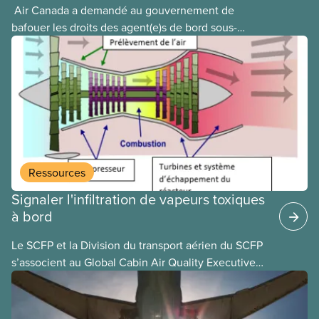
​ Air Canada a demandé au gouvernement de
bafouer les droits des agent(e)s de bord sous-
payé(e)s d’Air Canada protégés par la Charte. La
ministre de l’Emploi, Patty Hajdu, n’a attendu que
quelques heures pour accéder à cette demande de
l’entreprise. Le gouvernement libéral a invoqué
l’article 107 du Code canadien du travail pour
freiner la grève des agent(e)s de bord d’Air Canada,
qui luttaient pour mettre fin au travail non payé et
aux salaires de misère.
Ressources
Signaler l'infiltration de vapeurs toxiques
à bord
Le SCFP et la Division du transport aérien du SCFP
s’associent au Global Cabin Air Quality Executive
(GCAQE), le cadre mondial de la qualité de l’air
dans les cabines, pour permettre à leurs membres
d’utiliser le Global Cabin Air Reporting System