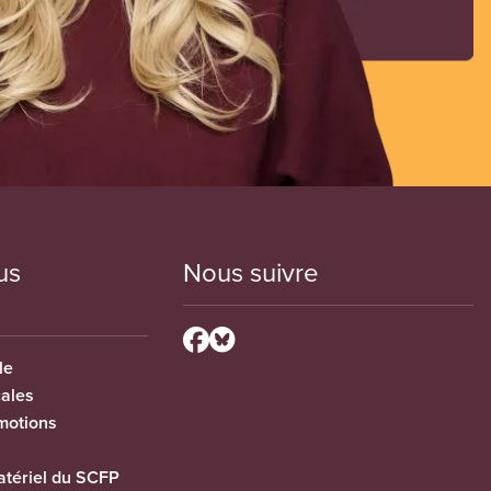
us
Nous suivre
le
cales
motions
tériel du SCFP