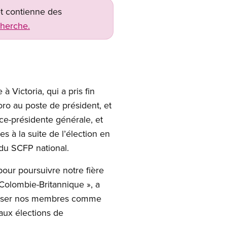
net contienne des
cherche.
Victoria, qui a pris fin
oro au poste de président, et
ice-présidente générale, et
s à la suite de l’élection en
du SCFP national.
pour poursuivre notre fière
Colombie-Britannique », a
iliser nos membres comme
 aux élections de