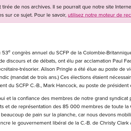
t tirée de nos archives. Il se pourrait que notre site Inter
s sur ce sujet. Pour le savoir,
utilisez notre moteur de re
e
u 53
congrès annuel du SCFP de la Colombie-Britannique à 
 de discours et de débats, ont élu par acclamation Paul Fa
rétaire-trésorier. Alison Pringle a été élue au poste de v
ic (mandat de trois ans.) Ces élections étaient nécessaire
ent du SCFP C.-B., Mark Hancock, au poste de président 
ppui et la confiance des membres de notre grand syndicat 
its et de représentation des 85 000 membres de toute la 
s beaucoup de pain sur la planche, car nous devons mob
incre le gouvernement libéral de la C.-B. de Christy Clark